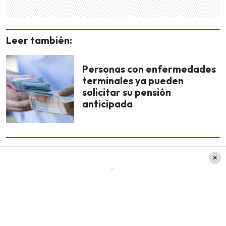
Leer también:
Personas con enfermedades
terminales ya pueden
solicitar su pensión
anticipada
Junto a esto,
hicieron un llamado a apoyar a las
cerca de tres millones de personas a quienes
no les quedan fondos para retirar desde las
AFP
.
Reacciones a la votación sobre el