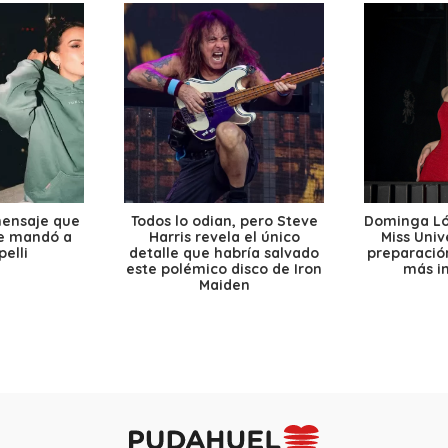
mensaje que
Todos lo odian, pero Steve
Dominga Lóp
le mandó a
Harris revela el único
Miss Univ
elli
detalle que habría salvado
preparación
este polémico disco de Iron
más i
Maiden