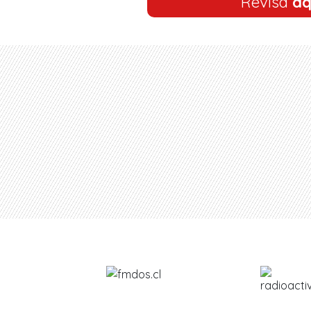
Revisa
aq