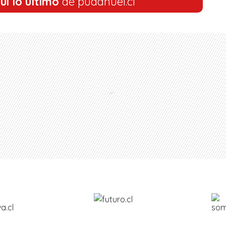
uí lo último
de pudahuel.cl