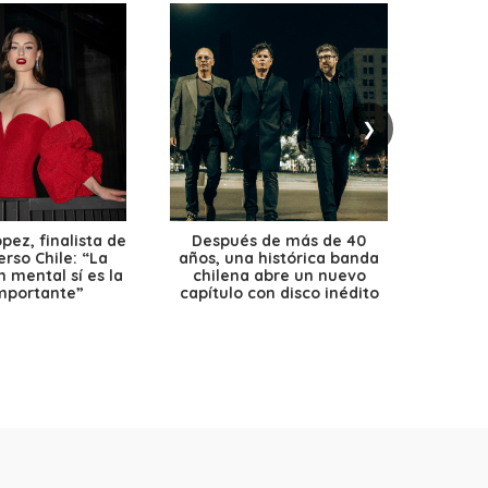
❯
ez, finalista de
Después de más de 40
Ante 
erso Chile: “La
años, una histórica banda
petr
 mental sí es la
chilena abre un nuevo
precio
mportante”
capítulo con disco inédito