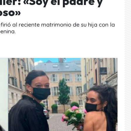
ler: «Soy el padre y
oso»
irió al reciente matrimonio de su hija con la
enina.