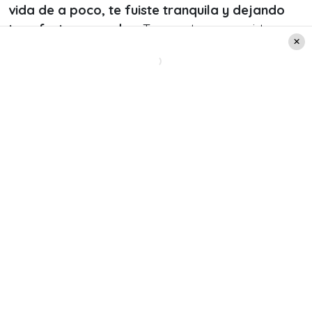
vida de a poco, te fuiste tranquila y dejando
tus afectos en orden.
Tu gran temor era irte y
que nadie hablara de ti, y no dejamos un día de
recordarte y casi siempre para cagarnos de la
risa», agregó el músico.
Finalmente, cerró el emotivo mensaje
recordando una anécdota que vivió con su
madre.