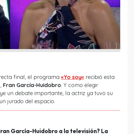
recta final, el programa
«
Yo soy
«
recibió esta
,
Fran García-Huidobro
. Y como elegir
e un debate importante, la actriz ya tuvo su
un jurado del espacio.
ran García-Huidobro a la televisión? La