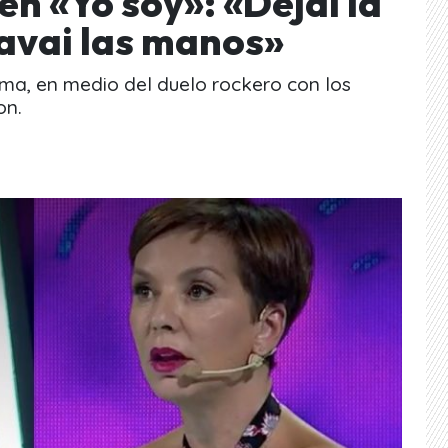
en «Yo soy»: «Dejai la
lavai las manos»
rama, en medio del duelo rockero con los
on.