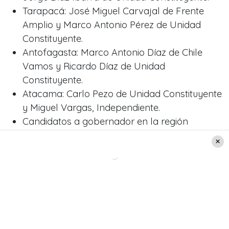
Tarapacá: José Miguel Carvajal de Frente
Amplio y Marco Antonio Pérez de Unidad
Constituyente.
Antofagasta: Marco Antonio Díaz de Chile
Vamos y Ricardo Díaz de Unidad
Constituyente.
Atacama: Carlo Pezo de Unidad Constituyente
y Miguel Vargas, Independiente.
Candidatos a gobernador en la región
Coquimbo: Marco Antonio Sulantay de Chile
Vamos y Krist Naranjo del Partido Ecologista.
Región Metropolitana: Karina Oliva de Frente
Amplio y Claudio Orrego de Unidad
Constituyente.
Región de O’higgins: Eduardo Cornejo de Chile
Vamos y Pablo Silva de Unidad Constituyente.