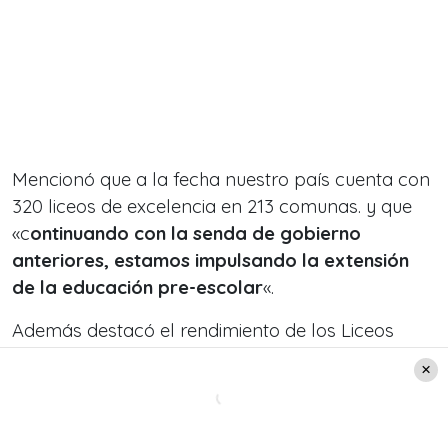
Mencionó que a la fecha nuestro país cuenta con
320 liceos de excelencia en 213 comunas. y que
«c
ontinuando con la senda de gobierno
anteriores, estamos impulsando la extensión
de la educación pre-escolar
«.
Además destacó el rendimiento de los Liceos
Bicentenario:
«En 12 de las 16 regiones de Chile,
el establecimiento público con mejor
rendimiento es un Liceo Bicentenario. ¿Qué
explica este resultado? Dos factores: primero,