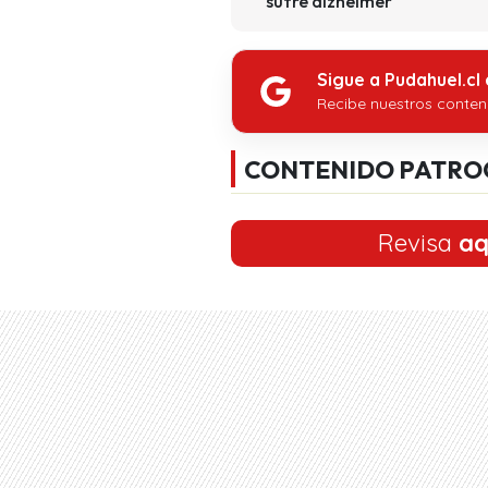
sufre alzheimer
Sigue a Pudahuel.cl
Recibe nuestros conten
CONTENIDO PATRO
Revisa
aq