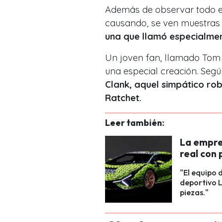
Además de observar todo e
causando, se ven muestras d
una que llamó especialmen
Un joven fan, llamado Tom 
una especial creación. Seg
Clank, aquel simpático r
Ratchet.
Leer también:
La empre
real con 
"El equipo 
deportivo 
piezas."