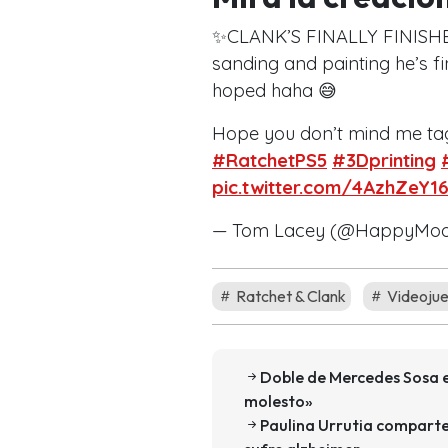
✨CLANK’S FINALLY FINISHE
sanding and painting he’s fi
hoped haha 😅
Hope you don’t mind me ta
#RatchetPS5
#3Dprinting
pic.twitter.com/4AzhZeY1
— Tom Lacey (@HappyMoo
Ratchet & Clank
Videoju
Doble de Mercedes Sosa e
molesto»
Paulina Urrutia comparte