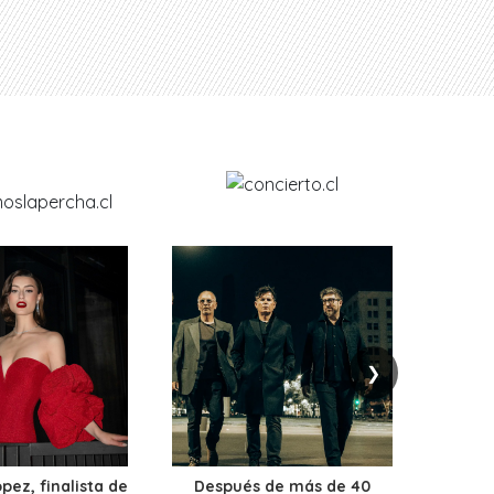
❯
ez, finalista de
Después de más de 40
Ante 