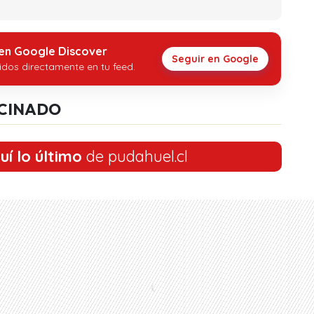
 en Google Discover
Seguir en Google
idos directamente en tu feed.
CINADO
uí lo último
de pudahuel.cl