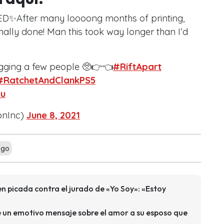
D✨After many loooong months of printing,
nally done! Man this took way longer than I’d
gging a few people 🥺👉👈
#RiftApart
#RatchetAndClankPS5
6u
nInc)
June 8, 2021
ego
n picada contra el jurado de «Yo Soy»: «Estoy
 un emotivo mensaje sobre el amor a su esposo que