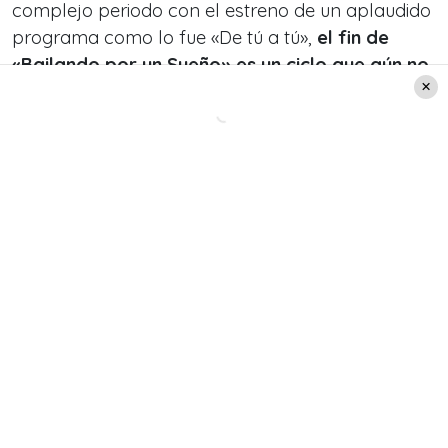
complejo periodo con el estreno de un aplaudido
programa como lo fue «De tú a tú»,
el fin de
«Bailando por un Sueño» es un ciclo que aún no
puede terminar de cerrar.
Leer también:
¡Show imperdible! Américo
anuncia concierto en que
rendirá tributo a voces
femeninas
¿Nueva temporada de «Bailando
por un Sueño»?
El mencionado medio le preguntó a Martín