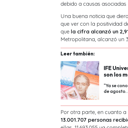
debido a causas asociadas 
Una buena noticia que dier
que ver con la positividad 
que
la cifra alcanzó un 2,9
Metropolitana, alcanzó un 
Leer también:
IFE Unive
son los 
"Ya se cono
de agosto. 
Por otra parte, en cuanto 
13.001.707 personas recibi
ellas, 11.693.055 ya compl