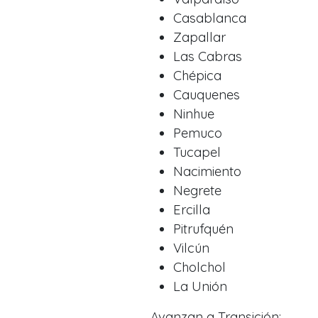
Casablanca
Zapallar
Las Cabras
Chépica
Cauquenes
Ninhue
Pemuco
Tucapel
Nacimiento
Negrete
Ercilla
Pitrufquén
Vilcún
Cholchol
La Unión
Avanzan a Transición: