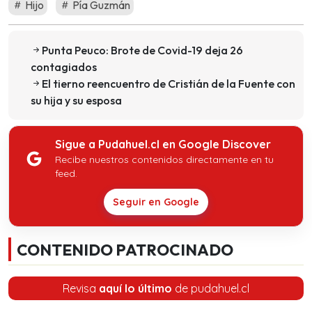
Hijo
Pía Guzmán
Punta Peuco: Brote de Covid-19 deja 26
contagiados
El tierno reencuentro de Cristián de la Fuente con
su hija y su esposa
Sigue a Pudahuel.cl en Google Discover
Recibe nuestros contenidos directamente en tu
feed.
Seguir en Google
CONTENIDO PATROCINADO
Revisa
aquí lo último
de pudahuel.cl