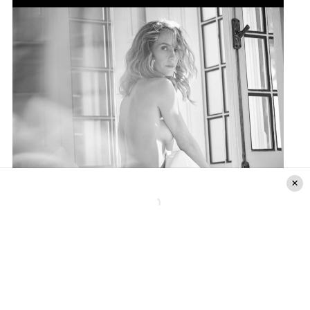
Instagram @dianaboloccof
A menos de un día de la publicación, la postal ya
cuenta con más de 20 mil “Me gusta” y casi mil
comentarios.