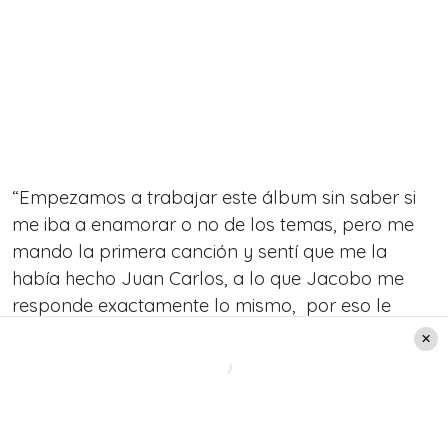
“Empezamos a trabajar este álbum sin saber si
me iba a enamorar o no de los temas, pero me
mando la primera canción y sentí que me la
había hecho Juan Carlos, a lo que Jacobo me
responde exactamente lo mismo, por eso le
puse “Sinergia” al álbum.” afirmó Myriam
Hernández.
LA «SINERGIA» DE MYRIAM
HERNÁNDEZ