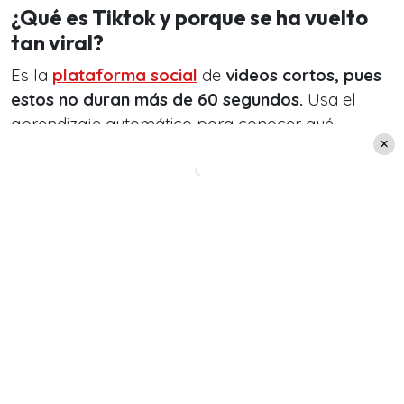
¿Qué es Tiktok y porque se ha vuelto
tan viral?
Es la
plataforma social
de
videos cortos, pues
estos no duran más de 60 segundos.
Usa el
aprendizaje automático para conocer qué
contenido prefiere cada individuo en función de
su comportamiento.
Esto hace que sea tan
adictivo, qué te gusta y qué no te gusta.