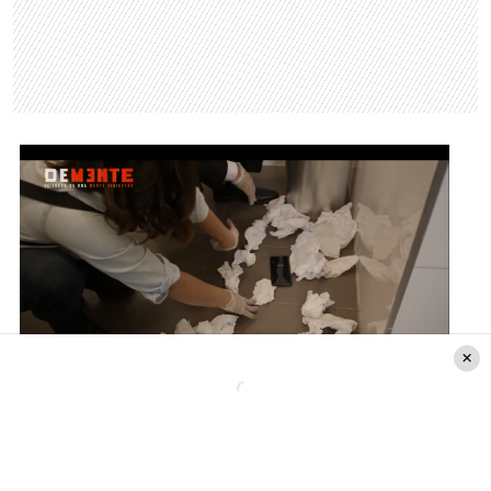
Youtube MEGA Oficial
Otra cosa que se vió fue como
Bianca
(Alejandra
Araya)
decidió denunciar a Max de Winter