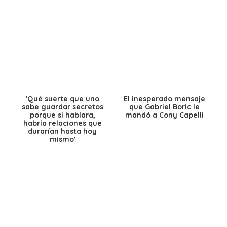
'Qué suerte que uno
El inesperado mensaje
sabe guardar secretos
que Gabriel Boric le
porque si hablara,
mandó a Cony Capelli
habría relaciones que
durarían hasta hoy
mismo'