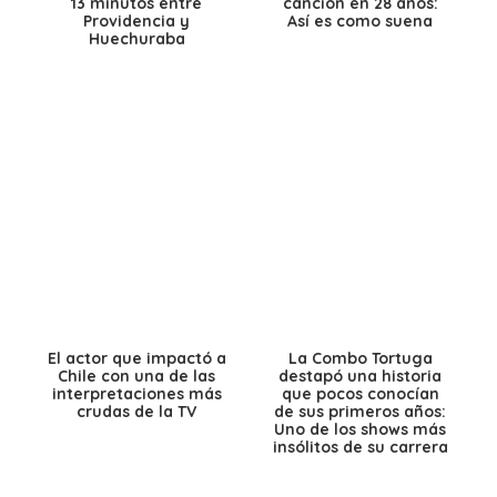
13 minutos entre
canción en 28 años:
Providencia y
Así es como suena
Huechuraba
El actor que impactó a
La Combo Tortuga
Chile con una de las
destapó una historia
interpretaciones más
que pocos conocían
crudas de la TV
de sus primeros años:
Uno de los shows más
insólitos de su carrera