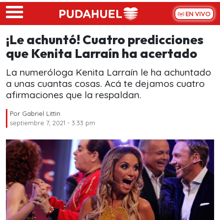
Skip to main content
EN VIVO
¡Le achuntó! Cuatro predicciones
que Kenita Larraín ha acertado
La numeróloga Kenita Larraín le ha achuntado
a unas cuantas cosas. Acá te dejamos cuatro
afirmaciones que la respaldan.
Por
Gabriel Littin
septiembre 7, 2021 - 3:33 pm