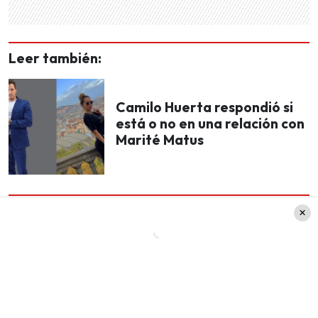
Leer también:
Camilo Huerta respondió si
está o no en una relación con
Marité Matus
Eso sí, esta vez se estrenaron las nuevas reglas
del programa. Esto porque, desde ahora,
los
chefs tendrán que cocinar 20 minutos en cada
una de las tres estaciones
. No como antes que
el chef, en
los últimos 20 minutos de los duelos,
podía participar en todas las preparaciones
.