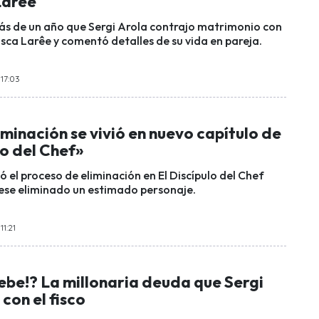
Larêe
s de un año que Sergi Arola contrajo matrimonio con
isca Larêe y comentó detalles de su vida en pareja.
17:03
minación se vivió en nuevo capítulo de
lo del Chef»
vió el proceso de eliminación en El Discípulo del Chef
ese eliminado un estimado personaje.
11:21
ebe!? La millonaria deuda que Sergi
 con el fisco