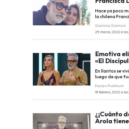
Francisca 
Hace ya poco má
la chilena Franc
Giannina Giannoni
29 marzo, 2022 a las 
Emotiva eli
«El Discípu
En llantos se vi
luego de que fu
Equipo Pudahuel
18 febrero, 2022 a las 
¿¡Cuánto d
Arola tiene