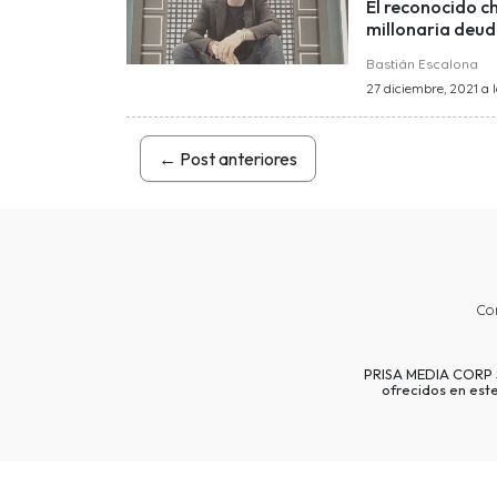
El reconocido c
millonaria deuda
Bastián Escalona
27 diciembre, 2021 a l
←
Post anteriores
Co
PRISA MEDIA CORP SP
ofrecidos en est