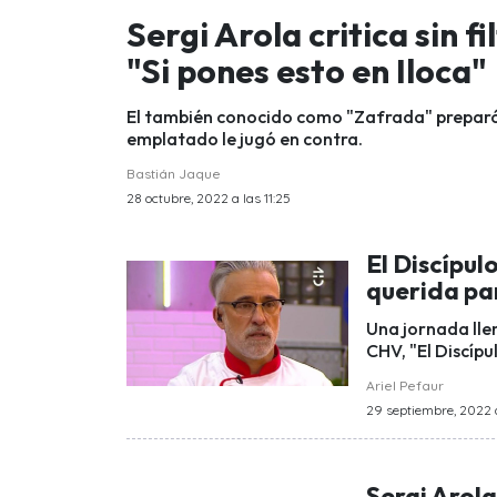
Sergi Arola critica sin fi
"Si pones esto en Iloca"
El también conocido como "Zafrada" preparó un
emplatado le jugó en contra.
Bastián Jaque
28 octubre, 2022 a las 11:25
El Discípul
querida pa
Una jornada lle
CHV, "El Discípu
Ariel Pefaur
29 septiembre, 2022 
Sergi Arola