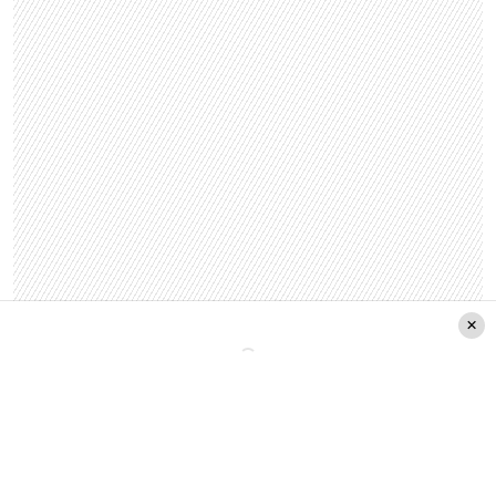
Pero la polémica tuvo un vuelco durante las
últimas horas. Esto, luego que en el «
Que te lo
digo
» filtraran un supuesto audio de WhatsApp
donde se escucha a la colombiana Duran