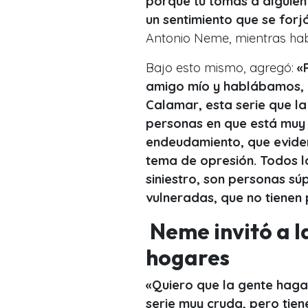
porque tu tomas a alguien
un sentimiento que se forj
Antonio Neme, mientras h
Bajo esto mismo, agregó:
«F
amigo mío y hablábamos, u
Calamar, esta serie que la
personas en que está mu
endeudamiento, que evident
tema de opresión. Todos l
siniestro, son personas s
vulneradas, que no tienen 
Neme invitó a l
hogares
«Quiero que la gente haga 
serie muy cruda, pero tien