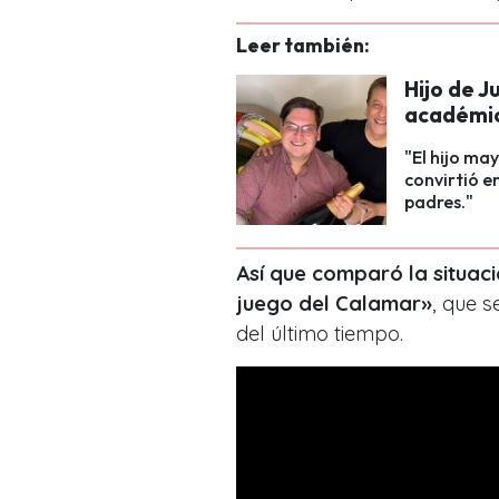
Leer también:
Hijo de J
académic
"El hijo ma
convirtió e
padres."
Así
que comparó la situación
juego del Calamar»
, que s
del último tiempo.