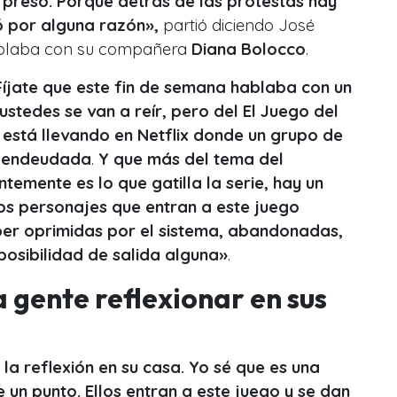
 preso. Porque detrás de las protestas hay
ó por alguna razón»,
partió diciendo José
ablaba con su compañera
Diana Bolocco
.
íjate que este fin de semana hablaba con un
stedes se van a reír, pero del El Juego del
 está llevando en Netflix donde un grupo de
y endeudada
.
Y que más del tema del
emente es lo que gatilla la serie, hay un
os personajes que entran a este juego
úper oprimidas por el sistema, abandonadas,
posibilidad de salida alguna»
.
a gente reflexionar en sus
la reflexión en su casa. Yo sé que es una
e un punto. Ellos entran a este juego y se dan