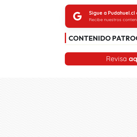
Sigue a Pudahuel.cl
Recibe nuestros conten
CONTENIDO PATRO
Revisa
aq