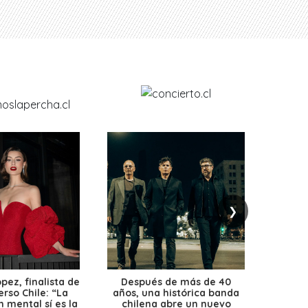
❯
ez, finalista de
Después de más de 40
Ante 
erso Chile: “La
años, una histórica banda
petr
 mental sí es la
chilena abre un nuevo
precio