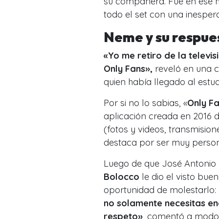
su compañera. Fue en ese 
todo el set con una inesper
Neme y su respue
«Yo me retiro de la televis
Only Fans»,
reveló en una c
quien había llegado al estu
Por si no lo sabias, «
Only F
aplicación creada en 2016 
(fotos y videos, transmisio
destaca por ser muy person
Luego de que José Antonio
Bolocco
le dio el visto bu
oportunidad de molestarlo:
no solamente necesitas ene
respeto»
, comentó a modo