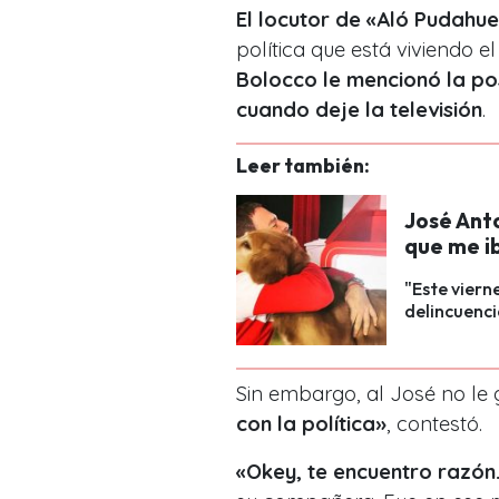
El locutor de «Aló Pudahue
política que está viviendo e
Bolocco le mencionó la po
cuando deje la televisión
.
Leer también:
José Ant
que me ib
"Este viern
delincuenci
Sin embargo, al José no le 
con la política»
, contestó.
«Okey, te encuentro razón.