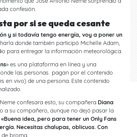
momento que José Antonio Neme sorprendió a
ada confesión.
sta por si se queda cesante
ión y si todavía tengo energía, voy a poner un
harla donde también participó Michelle Adam,
dio para entregar la información meteorológica.
ans
» es una plataforma en línea y una
donde las personas pagan por el contenido
nes en vivo) de una persona. Este contenido
alizado.
 Neme confesara esto, su compañera
Diana
eno a su compañero, aunque no dejó pasar la
«Buena idea, pero para tener un Only Fans
rgía. Necesitas chalupas, oblicuos. Con
 de broma.