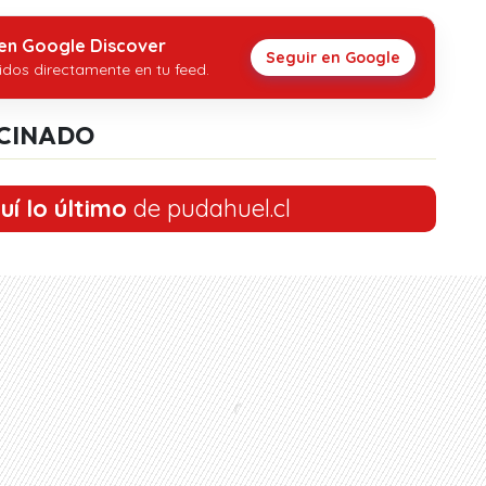
 en Google Discover
Seguir en Google
idos directamente en tu feed.
CINADO
uí lo último
de pudahuel.cl