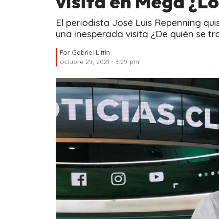
visita en Mega ¿L
El periodista José Luis Repenning qu
una inesperada visita ¿De quién se tr
Por
Gabriel Littin
octubre 29, 2021 - 3:29 pm