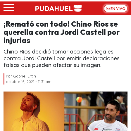
Skip to main content
EN VIVO
¡Remató con todo! Chino Ríos se
querella contra Jordi Castell por
injurias
Chino Ríos decidió tomar acciones legales
contra Jordi Castell por emitir declaraciones
falsas que pueden afectar su imagen.
Por
Gabriel Littin
octubre 15, 2021 - 11:31 am