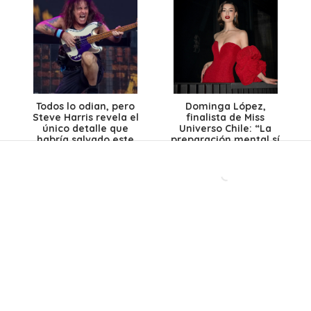
Todos lo odian, pero
Dominga López,
Steve Harris revela el
finalista de Miss
único detalle que
Universo Chile: “La
habría salvado este
preparación mental sí
polémico disco de Iron
es la más importante”
Maiden