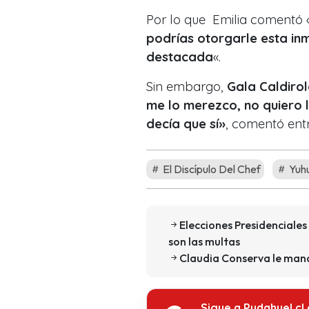
Por lo que Emilia comentó 
podrías otorgarle esta in
destacada
«.
Sin embargo,
Gala Caldiro
me lo merezco, no quiero l
decía que sí»
, comentó entr
El Discípulo Del Chef
Yuhu
Elecciones Presidenciale
son las multas
Claudia Conserva le mand
Sigue a Pudahuel.cl