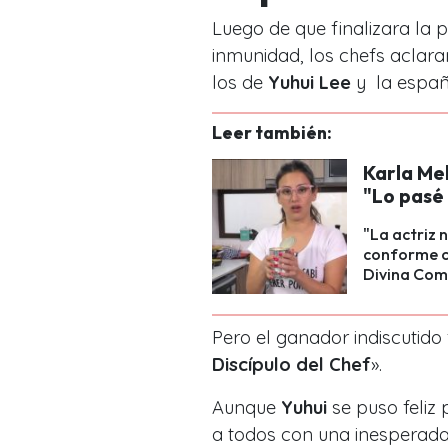
Luego de que finalizara la
inmunidad, los chefs aclara
los de
Yuhui Lee
y la espa
Leer también:
Karla Me
"Lo pasé 
"La actriz 
conforme co
Divina Com
Pero el ganador indiscutido
Discípulo del Chef
».
Aunque
Yuhui
se puso feliz 
a todos con una inesperada 