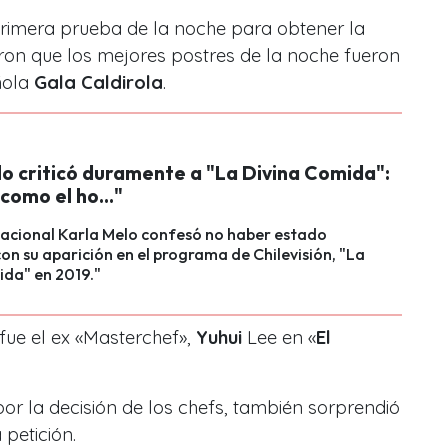
 primera prueba de la noche para obtener la
ron que los mejores postres de la noche fueron
ñola
Gala Caldirola
.
lo criticó duramente a "La Divina Comida":
como el ho..."
nacional Karla Melo confesó no haber estado
n su aparición en el programa de Chilevisión, "La
ida" en 2019."
 fue el ex «Masterchef»,
Yuhui
Lee en «
El
por la decisión de los chefs, también sorprendió
petición.