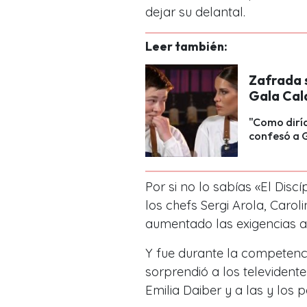
dejar su delantal.
Leer también:
Zafrada s
Gala Cal
"Como diría
confesó a G
Por si no lo sabías «El Discí
los chefs Sergi Arola, Carol
aumentado las exigencias a
Y fue durante la competen
sorprendió a los televidente
Emilia Daiber y a las y los p