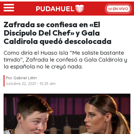
Skip to main content
EN VIVO
Zafrada se confiesa en «El
Discípulo Del Chef» y Gala
Caldirola quedó descolocada
Como diría el Huaso Isla "Me saliste bastante
tímido", Zafrada le confesó a Gala Caldirola y
la española no le creyó nada.
Por
Gabriel Littin
octubre 22, 2021 - 10:25 am