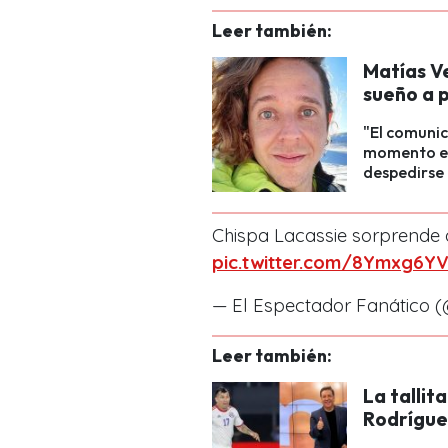
Leer también:
Matías V
sueño a p
"El comunic
momento en 
despedirse 
Chispa Lacassie sorprende 
pic.twitter.com/8Ymxg6Y
— El Espectador Fanático 
Leer también:
La tallit
Rodríguez