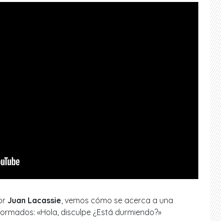
or
Juan Lacassie
, vemos cómo se acerca a una
iformados: «Hola, disculpe ¿Está durmiendo?»