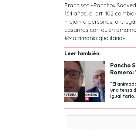
Francisco «Pancho» Saaved
164 años, el art. 102 cambi
mujer» a personas, entregá
casarnos con quién amamos
#MatrimonioIgualitario».
Leer también:
Pancho S
Romero: 
"El animad
una tensa d
igualitario.