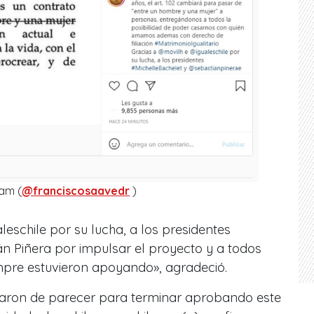
am (
@franciscosaavedr
)
eschile por su lucha, a los presidentes
án Piñera por impulsar el proyecto y a todos
mpre estuvieron apoyando», agradeció.
iaron de parecer para terminar aprobando este