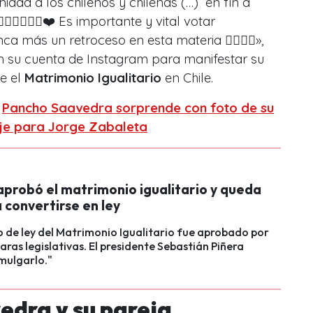
idad a los chilenos y chilenas (…) en fin a
‍🌈🇨🇱🙌🏻❤️ Es importante y vital votar
a más un retroceso en esta materia 🏳️‍🌈🇨🇱»,
n su cuenta de Instagram para manifestar su
e el
Matrimonio Igualitario
en Chile.
:
Pancho Saavedra sorprende con foto de su
aje para Jorge Zabaleta
probó el matrimonio igualitario y queda
a convertirse en ley
o de ley del Matrimonio Igualitario fue aprobado por
as legislativas. El presidente Sebastián Piñera
mulgarlo."
edra y su pareja