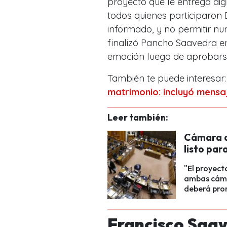
proyecto que le entrega dign
todos quienes participaron 🏳️
informado, y no permitir nunc
finalizó Pancho Saavedra e
emoción luego de aprobars
También te puede interesar
matrimonio: incluyó mens
Leer también:
Cámara a
listo par
"El proyect
ambas cámar
deberá pro
Francisco Saav