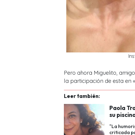
In
Pero ahora Miguelito, amig
la participación de esta en «
Leer también:
Paola Tro
su piscin
"La humoris
criticada p