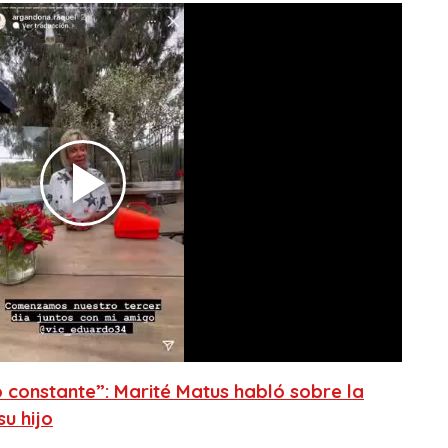
 constante”: Marité Matus habló sobre la
u hijo