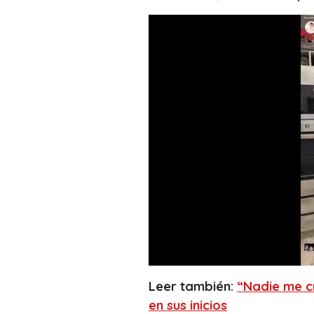
Leer también:
“Nadie me cr
en sus inicios