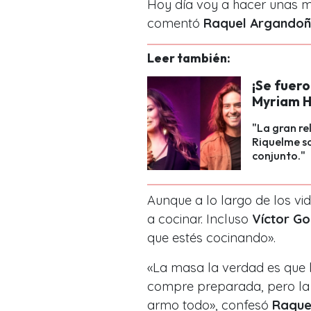
Hoy día voy a hacer unas m
comentó
Raquel Argando
Leer también:
¡Se fuer
Myriam H
"La gran re
Riquelme s
conjunto."
Aunque a lo largo de los vi
a cocinar. Incluso
Víctor G
que estés cocinando».
«La masa la verdad es que 
compre preparada, pero la g
armo todo», confesó
Raque