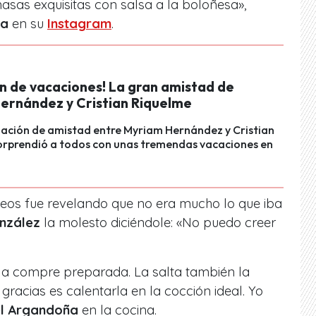
asas exquisitas con salsa a la boloñesa»,
ña
en su
Instagram
.
on de vacaciones! La gran amistad de
ernández y Cristian Riquelme
lación de amistad entre Myriam Hernández y Cristian
orprendió a todos con unas tremendas vacaciones en
deos fue revelando que no era mucho lo que iba
onzález
la molesto diciéndole: «No puedo creer
la compre preparada. La salta también la
racias es calentarla en la cocción ideal. Yo
l Argandoña
en la cocina.