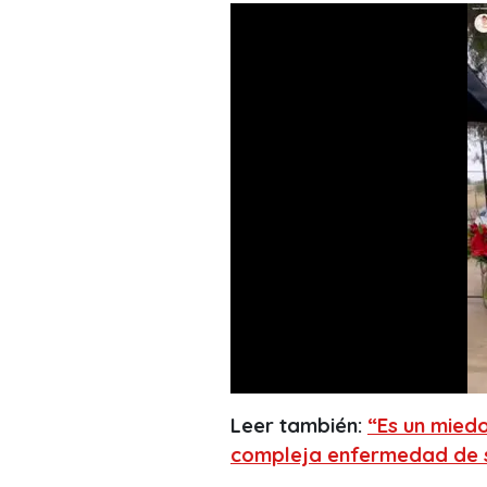
Leer también:
“Es un miedo
compleja enfermedad de s