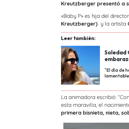
Kreutzberger presentó a s
«Baby P» es hija del director
Kreutzberger)
y la artista
Leer también:
Soledad O
embarazo
"El día de 
lamentable 
La animadora escribió: “Co
esta maravilla, el nacimien
primera bisnieta, nieta, s