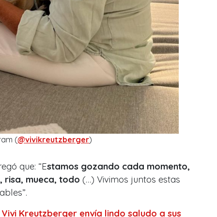
ram (
@vivikreutzberger
)
regó que: “E
stamos gozando cada momento,
 risa, mueca, todo
(…) Vivimos juntos estas
ables”.
:
Vivi Kreutzberger envía lindo saludo a sus