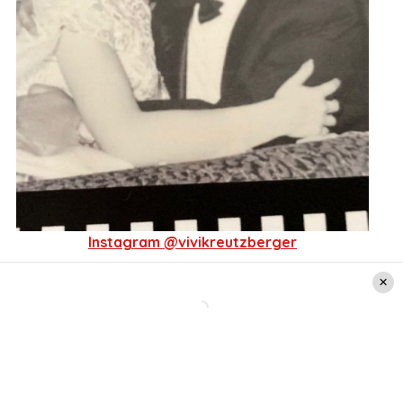
Instagram @vivikreutzberger
La tierna publicación de
Vivi
Kreutzberger
Además de las fotos que fueron tomadas
en 24
de noviembre de 1962, la animadora agregó el
siguiente mensaje: