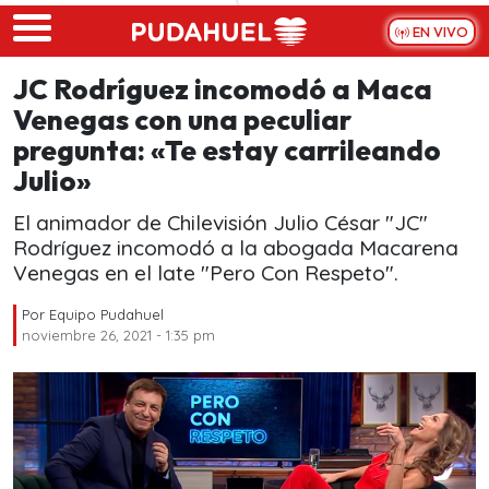
Skip to main content
EN VIVO
JC Rodríguez incomodó a Maca
Venegas con una peculiar
pregunta: «Te estay carrileando
Julio»
El animador de Chilevisión Julio César "JC"
Rodríguez incomodó a la abogada Macarena
Venegas en el late "Pero Con Respeto".
Por
Equipo Pudahuel
noviembre 26, 2021 - 1:35 pm