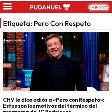
Skip to main content
EN VIVO
Etiqueta:
Pero Con Respeto
CHV le dice adiós a «Pero con Respeto»:
Estos son los motivos del término del
programa de JC Rodríguez