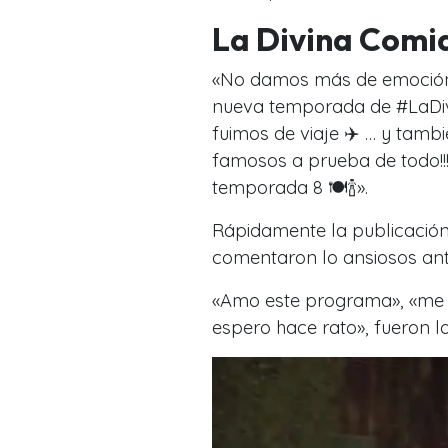
La Divina Comi
«No damos más de emoción
nueva temporada de #LaDi
fuimos de viaje ✈️ … y tam
famosos a prueba de todo!!!
temporada 8 🍽🍾».
Rápidamente la publicació
comentaron lo ansiosos ant
«Amo este programa», «me en
espero hace rato», fueron 