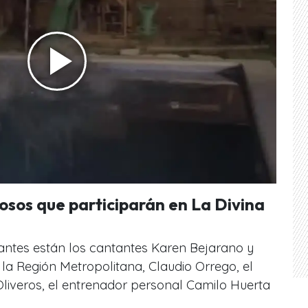
osos que participarán en La Divina
pantes están los cantantes Karen Bejarano y
 la Región Metropolitana, Claudio Orrego, el
liveros, el entrenador personal Camilo Huerta