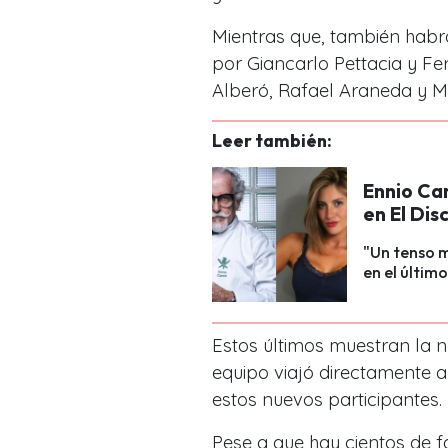
Mientras que, también habr
por Giancarlo Pettacia y F
Alberó, Rafael Araneda y 
Leer también:
Ennio Ca
en El Dis
"Un tenso m
en el últim
Estos últimos muestran la 
equipo viajó directamente 
estos nuevos participantes.
Pese a que hay cientos de f