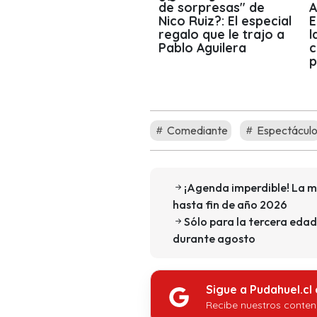
de sorpresas" de
A
Nico Ruiz?: El especial
E
regalo que le trajo a
l
Pablo Aguilera
c
p
Comediante
Espectácul
¡Agenda imperdible! La m
hasta fin de año 2026
Sólo para la tercera edad
durante agosto
Sigue a Pudahuel.cl
Recibe nuestros conten