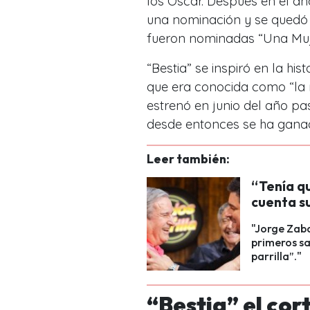
los Oscar. Después en el añ
una nominación y se quedó c
fueron nominadas “Una Muje
“Bestia” se inspiró en la his
que era conocida como “la m
estrenó en junio del año pa
desde entonces se ha ganado
Leer también:
“Tenía q
cuenta su
"Jorge Zaba
primeros sa
parrilla”."
“Bestia” el co