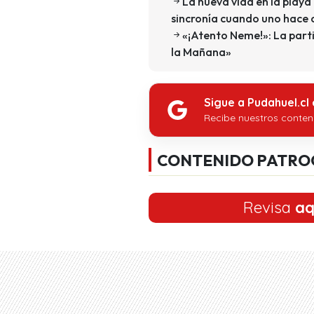
La nueva vida en la playa
sincronía cuando uno hace
«¡Atento Neme!»: La part
la Mañana»
Sigue a Pudahuel.cl
Recibe nuestros conten
CONTENIDO PATRO
Revisa
aq