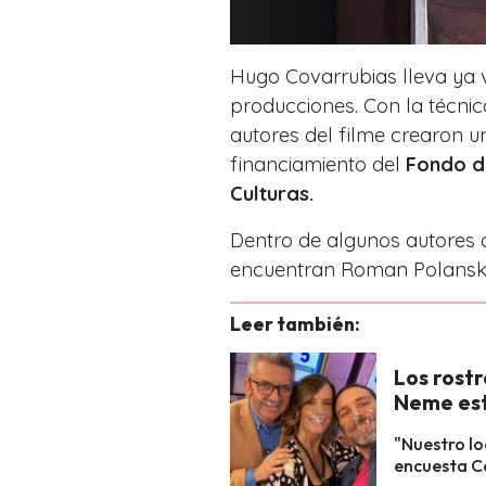
Hugo Covarrubias lleva ya 
producciones. Con la técnica
autores del filme crearon un
financiamiento del
Fondo de
Culturas.
Dentro de algunos autores qu
encuentran Roman Polanski 
Leer también:
Los rost
Neme est
"Nuestro lo
encuesta Ca