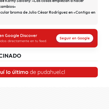
 de Kathy Salosny: «Las cosas empiezan a hacer
 cambios»
icular broma de Julio César Rodríguez en «Contigo en
 en Google Discover
Seguir en Google
idos directamente en tu feed.
CINADO
uí lo último
de pudahuel.cl