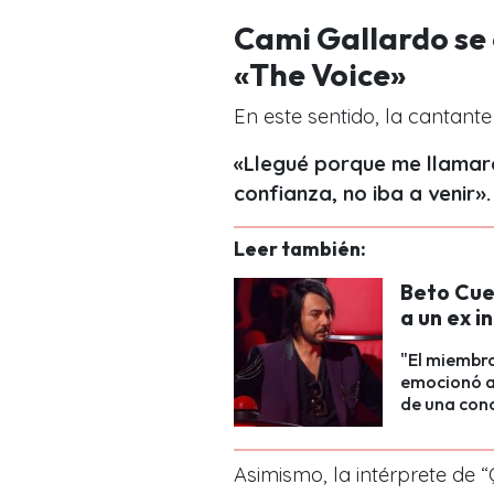
Cami Gallardo se 
«The Voice»
En este sentido, la cantan
«Llegué porque me llamaro
confianza, no iba a venir».
Leer también:
Beto Cue
a un ex i
"El miembro
emocionó al
de una con
Asimismo, la intérprete de 