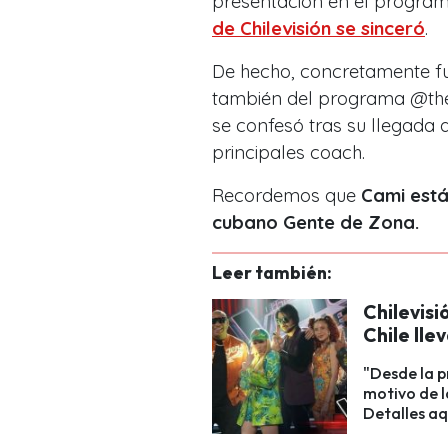
presentación en el program
de Chilevisión se sinceró
.
De hecho, concretamente fu
también del programa @thevo
se confesó tras su llegada 
principales coach.
Recordemos que
Cami está
cubano Gente de Zona.
Leer también:
Chilevisi
Chile lle
"Desde la p
motivo de l
Detalles aq