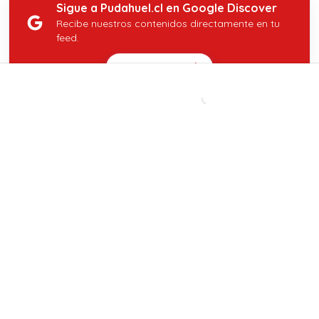
Sigue a Pudahuel.cl en Google Discover
Recibe nuestros contenidos directamente en tu
feed.
Seguir en Google
CONTENIDO PATROCINADO
Revisa
aquí lo último
de pudahuel.cl