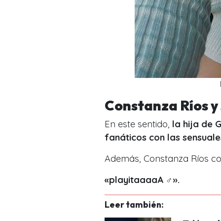
Constanza Ríos y s
En este sentido,
la hija de 
fanáticos con las sensual
Además
, Constanza Ríos co
«playitaaaaA ‍♂️».
Leer también: