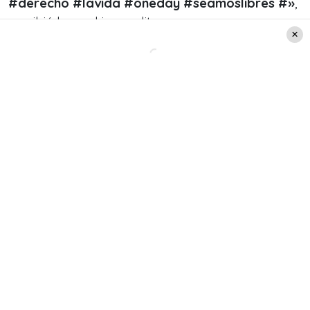
#derecho #lavida #oneday #seamoslibres #»
,
escribió la ex chica reality.