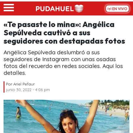
Skip to main content
EN VIVO
«Te pasaste lo mina»: Angélica
Sepúlveda cautivó a sus
seguidores con destapadas fotos
Angélica Sepúlveda deslumbró a sus
seguidores de Instagram con unas osadas
fotos del recuerdo en redes sociales. Aquí los
detalles.
Por
Ariel Pefaur
junio 30, 2022 - 4:06 pm