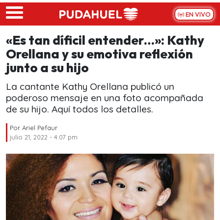
Skip to main content
EN VIVO
«Es tan díficil entender…»: Kathy
Orellana y su emotiva reflexión
junto a su hijo
La cantante Kathy Orellana publicó un
poderoso mensaje en una foto acompañada
de su hijo. Aquí todos los detalles.
Por
Ariel Pefaur
julio 21, 2022 - 4:07 pm