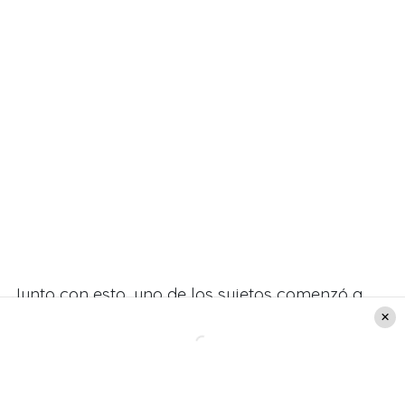
Junto con esto, uno de los sujetos comenzó a
grabar con su celular a la señora y la situación.
« ¿Por qué dice que miente y por qué estás
grabando a la señora?», le preguntó calmado el