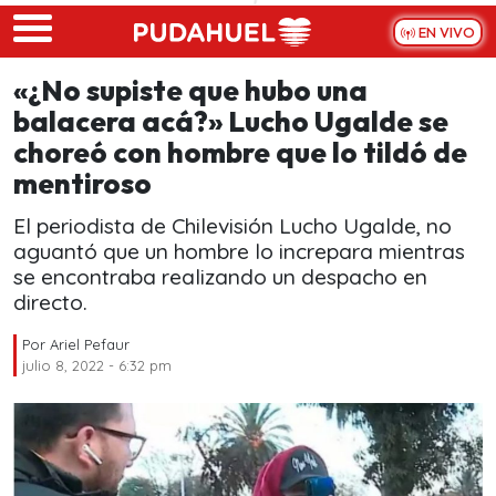
Skip to main content
EN VIVO
«¿No supiste que hubo una
balacera acá?» Lucho Ugalde se
choreó con hombre que lo tildó de
mentiroso
El periodista de Chilevisión Lucho Ugalde, no
aguantó que un hombre lo increpara mientras
se encontraba realizando un despacho en
directo.
Por
Ariel Pefaur
julio 8, 2022 - 6:32 pm