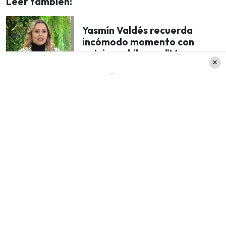
Leer también:
Yasmín Valdés recuerda
incómodo momento con
actrices chilenas: "Me
discriminaron mucho"
Cabe destacar, que las imágenes Javi las publicó
e
n su cuenta de Instagram
, plataforma donde
tiene más de 1.1 millones de seguidores.