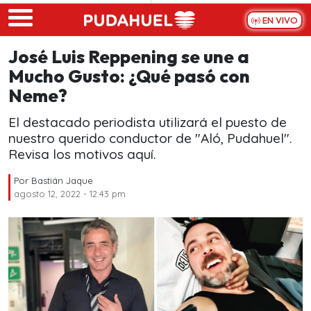
Skip to main content
EN VIVO
José Luis Reppening se une a
Mucho Gusto: ¿Qué pasó con
Neme?
El destacado periodista utilizará el puesto de
nuestro querido conductor de "Aló, Pudahuel".
Revisa los motivos aquí.
Por
Bastián Jaque
agosto 12, 2022 - 12:43 pm