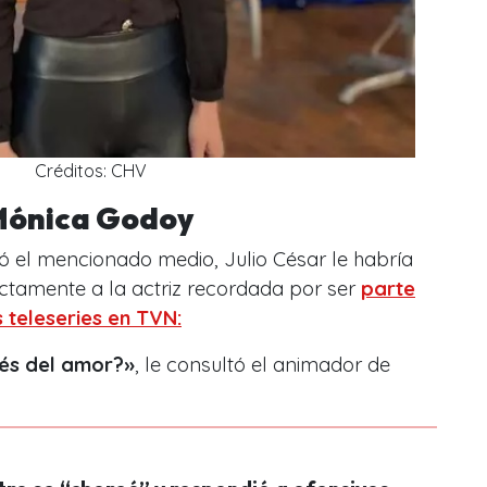
Créditos: CHV
 Mónica Godoy
tó el mencionado medio,
Julio César
le habría
ctamente a la actriz recordada por ser
parte
 teleseries en TVN:
ués del amor?»
, le consultó el animador de