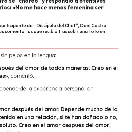
ro se “choreó” y respondió a ofensivos
ios: «No me hace menos femenina ser
participante del "Discípulo del Chef", Dani Castro
os comentarios que recibió tras subir una foto en
sin pelos en la lengua:
spués del amor de todas maneras. Creo en el
es»
, comentó.
epende de la experiencia personal en
 amor después del amor. Depende mucho de la
enido en una relación, si te han dañado o no,
bsoluto. Creo en el amor después del amor,