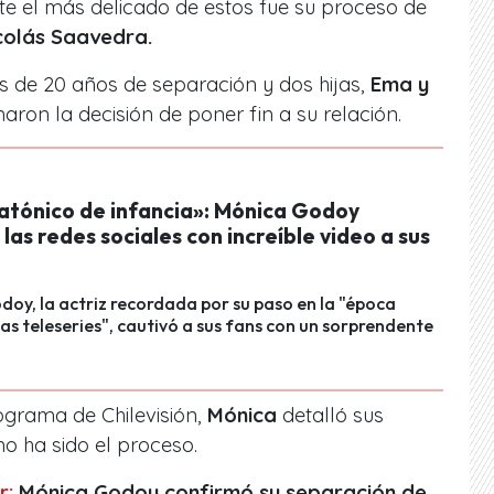
 el más delicado de estos fue su proceso de
icolás Saavedra.
 de 20 años de separación y dos hijas,
Ema y
on la decisión de poner fin a su relación.
atónico de infancia»: Mónica Godoy
las redes sociales con increíble video a sus
oy, la actriz recordada por su paso en la "época
as teleseries", cautivó a sus fans con un sorprendente
rograma de Chilevisión,
Mónica
detalló sus
o ha sido el proceso.
r:
Mónica Godoy confirmó su separación de