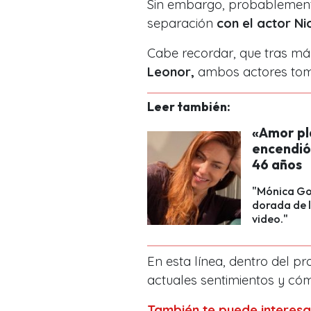
Sin embargo, probablemente
separación
con el actor N
Cabe recordar, que tras más
Leonor,
ambos actores tomar
Leer también:
«Amor pl
encendió 
46 años
"Mónica God
dorada de l
video."
En esta línea, dentro del p
actuales sentimientos y cóm
También te puede interesa