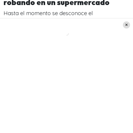
robando en un supermercado
Hasta el momento se desconoce el
supermercado o comuna dónde ocurrieron los
hechos registrados en el video que fue viralizado
a través de
TikTok
y
Twitter
.