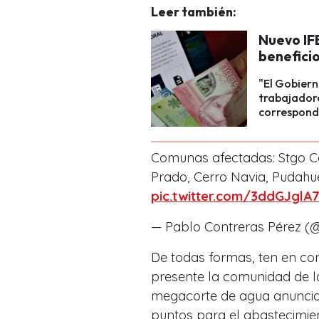
Leer también:
Nuevo IFE
benefici
"El Gobiern
trabajadore
correspond
Comunas afectadas: Stgo Cen
Prado, Cerro Navia, Pudahuel
pic.twitter.com/3ddGJglA
— Pablo Contreras Pérez 
De todas formas, ten en co
presente la comunidad de 
megacorte de agua anuncia
puntos para el abastecimien