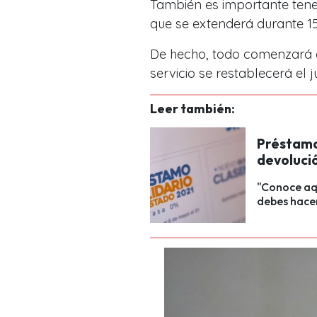
También es importante tene
que se extenderá durante 15
De hecho, todo comenzará e
servicio se restablecerá el j
Leer también:
Préstamo 
devoluci
"Conoce aq
debes hacer