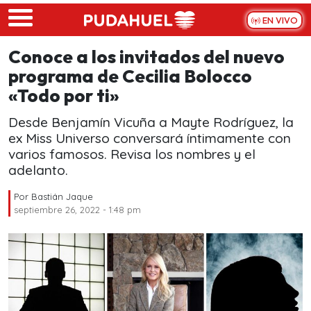
Skip to main content
EN VIVO
Conoce a los invitados del nuevo
programa de Cecilia Bolocco
«Todo por ti»
Desde Benjamín Vicuña a Mayte Rodríguez, la
ex Miss Universo conversará íntimamente con
varios famosos. Revisa los nombres y el
adelanto.
Por
Bastián Jaque
septiembre 26, 2022 - 1:48 pm