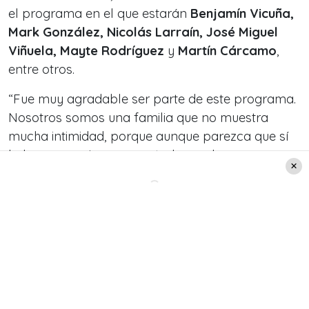
el programa en el que estarán
Benjamín Vicuña,
Mark González, Nicolás Larraín, José Miguel
Viñuela, Mayte Rodríguez
y
Martín Cárcamo
,
entre otros.
“
Fue muy agradable ser parte de este programa.
Nosotros somos una familia que no muestra
mucha intimidad, porque aunque parezca que sí
lo hacemos, siempre controlamos lo que
mostramos. Por eso es muy único lo que hicimos
con
Cecilia Bolocco
… y fue un agrado, muy
simpáticos todos, Cecilia y el equipo
”, declara
Nicolás Larraín
, quien estará en el espacio junto
a su madre,
Sonia de Toro
.
Te puede interesar:
Cecilia Bolocco
presentó en el Senado importante proyecto