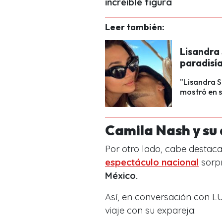
increíble figura
Leer también:
Lisandra 
paradisí
"Lisandra S
mostró en su
Camila Nash y su
Por otro lado, cabe destac
espectáculo nacional
sorpr
México.
Así, en conversación con L
viaje con su expareja: