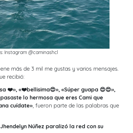
os: Instagram @caminashcl
 tiene más de 3 mil me gustas y varios mensajes.
e recibió:
a ❤️», «❤️bellisima😍», «Súper guapa 😍😍»,
te pasaste lo hermosa que eres Cami que
ana cuídate
»
, fueron parte de las palabras que
Jhendelyn Núñez paralizó la red con su