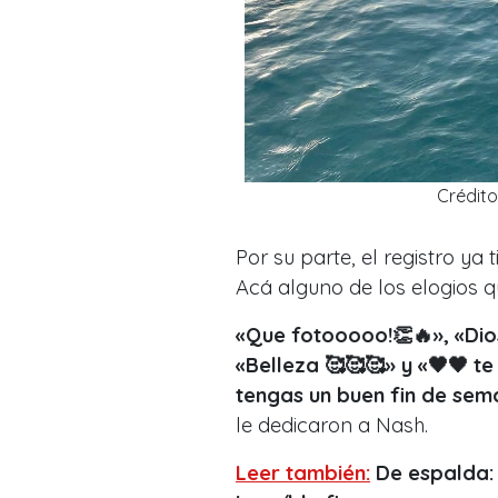
Crédit
Por su parte, el registro ya
Acá alguno de los elogios qu
«Que fotooooo!👏🔥», «Dios
«Belleza 🥰🥰🥰» y «🖤🖤 
tengas un buen fin de sem
le dedicaron a Nash.
Leer también:
De espalda: 