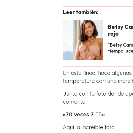
Leer también:
Betsy Cam
rojo
"Betsy Cam
tiempo luce 
En esta línea, hace algunas
temperatura con una increíbl
Junto con la foto donde ap
comentó:
«70 veces 7 🧜‍♀️».
Aquí la increíble foto: