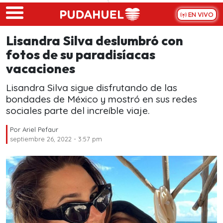
Skip to main content
EN VIVO
Lisandra Silva deslumbró con
fotos de su paradisíacas
vacaciones
Lisandra Silva sigue disfrutando de las
bondades de México y mostró en sus redes
sociales parte del increíble viaje.
Por
Ariel Pefaur
septiembre 26, 2022 - 3:57 pm