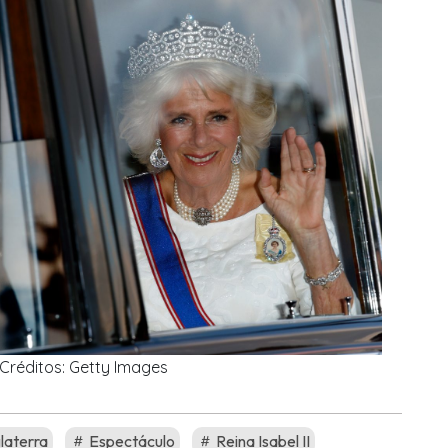
Créditos: Getty Images
laterra
Espectáculo
Reina Isabel II