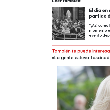
Leer también:
El día en 
partido d
"¡Así como l
momento en 
evento dep
También te puede interesa
«La gente estuvo fascina