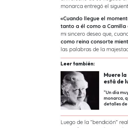
monarca entregó el siguien
«Cuando llegue el momento,
tanto a él como a Camilla
mi sincero deseo que, cua
como reina consorte mientr
las palabras de la majestad
Leer también:
Muere la 
está de l
"Un día muy
monarca, q
detalles de
Luego de la “bendición” rea