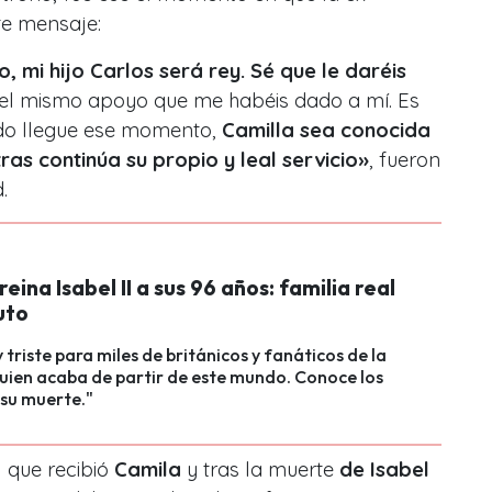
te mensaje:
 mi hijo Carlos será rey. Sé que le daréis
el mismo apoyo que me habéis dado a mí. Es
ndo llegue ese momento,
Camilla sea conocida
as continúa su propio y leal servicio»
, fueron
.
reina Isabel II a sus 96 años: familia real
uto
 triste para miles de británicos y fanáticos de la
uien acaba de partir de este mundo. Conoce los
 su muerte."
l que recibió
Camila
y tras la muerte
de Isabel